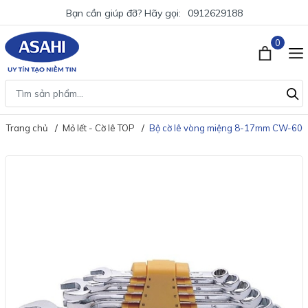
Bạn cần giúp đỡ? Hãy gọi:
0912629188
0
Trang chủ
Mỏ lết - Cờ lê TOP
Bộ cờ lê vòng miệng 8-17mm CW-600