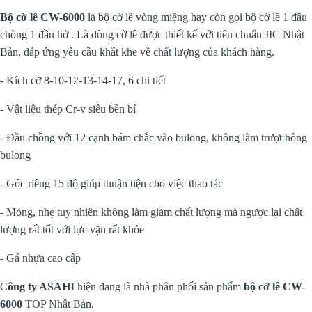
Bộ cờ lê CW-6000
là bộ cờ lê vòng miệng hay còn gọi bộ cờ lê 1 đầu
chòng 1 đầu hở . Là dòng cờ lê được thiết kế với tiêu chuẩn JIC Nhật
Bản, đáp ứng yêu cầu khắt khe về chất lượng của khách hàng.
- Kích cỡ 8-10-12-13-14-17, 6 chi tiết
- Vật liệu thép Cr-v siêu bền bỉ
- Đầu chồng với 12 cạnh bám chắc vào bulong, không làm trượt hỏng
bulong
- Góc riêng 15 độ giúp thuận tiện cho việc thao tác
- Mỏng, nhẹ tuy nhiên không làm giảm chất lượng mà ngược lại chất
lượng rất tốt với lực vặn rất khỏe
- Gá nhựa cao cấp
C
ông ty ASAHI
hiện đang là nhà phân phối sản phẩm
bộ cờ lê CW-
6000
TOP Nhật Bản.