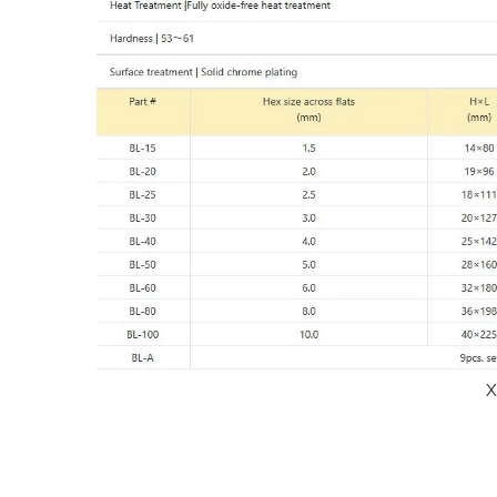
X
Mua bộ lục giác BL-A ở đâu uy tín ?
Công ty ASAHI hiện đang là nhà phân phối sản phẩm
l
chúng tôi cam kết sản phẩm chính hãng, giá cạnh tranh n