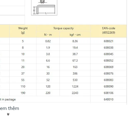
em thêm
ục giác BL-A Tsunoda.
Với phương châm uy tín tạo niền tin
hất thị trường. Với số lượng tồn kho thường xuyên có sẵn nhiều.