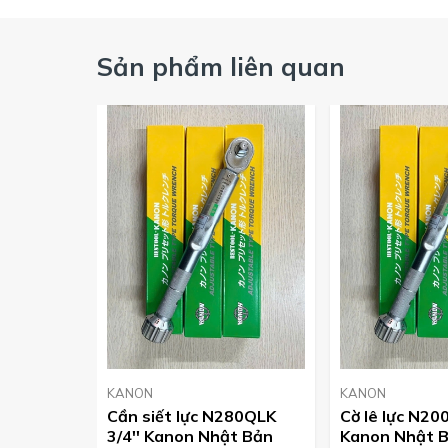
Quý khách có nhu cầu vui lòng liên hệ Hotline 09126
Sản phẩm liên quan
KANON
KANON
Cần siết lực N280QLK
Cờ lê lực N20
3/4'' Kanon Nhật Bản
Kanon Nhật 