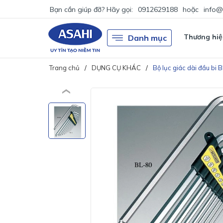
Bạn cần giúp đỡ? Hãy gọi:
0912629188
hoặc
info@
Thương hiệ
Danh mục
Trang chủ
DỤNG CỤ KHÁC
Bộ lục giác dài đầu bi