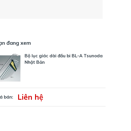
ạn đang xem
Bộ lục giác dài đầu bi BL-A Tsunoda
Nhật Bản
Liên hệ
á bán: