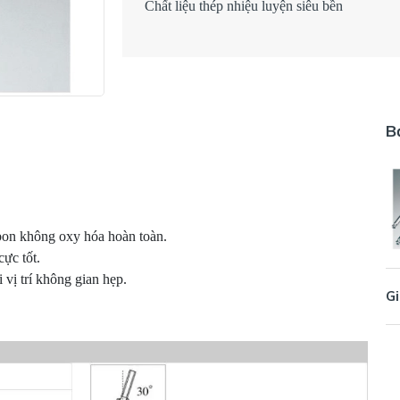
Chất liệu thép nhiệu luyện siêu bền
B
on không oxy hóa hoàn toàn.

c tốt.

 vị trí không gian hẹp.
Gi