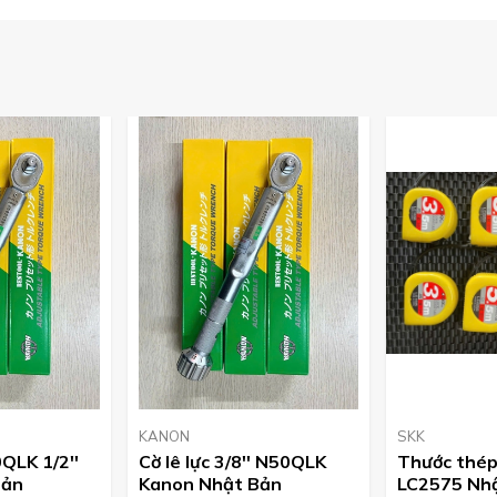
29188.
KANON
SKK
0QLK 1/2''
Cờ lê lực 3/8'' N50QLK
Thước thép
Bản
Kanon Nhật Bản
LC2575 Nh