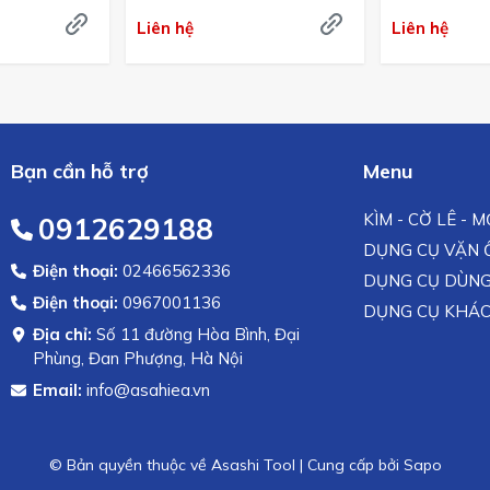
Liên hệ
Liên hệ
Bạn cần hỗ trợ
Menu
KÌM - CỜ LÊ - 
0912629188
DỤNG CỤ VẶN Ố
Điện thoại:
02466562336
DỤNG CỤ DÙNG
Điện thoại:
0967001136
DỤNG CỤ KHÁ
Địa chỉ:
Số 11 đường Hòa Bình, Đại
Phùng, Đan Phượng, Hà Nội
Email:
info@asahiea.vn
© Bản quyền thuộc về Asashi Tool
|
Cung cấp bởi
Sapo