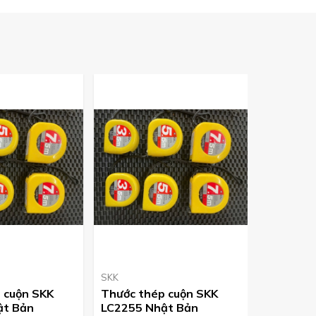
SKK
Tsubosan
 cuộn SKK
Thước thép cuộn SKK
Dũa HA0
ật Bản
LC2255 Nhật Bản
Nhật Bả