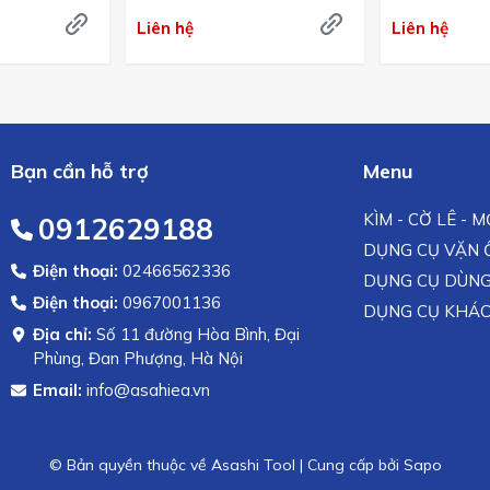
Liên hệ
Liên hệ
Bạn cần hỗ trợ
Menu
KÌM - CỜ LÊ - 
0912629188
DỤNG CỤ VẶN Ố
Điện thoại:
02466562336
DỤNG CỤ DÙNG
Điện thoại:
0967001136
DỤNG CỤ KHÁ
Địa chỉ:
Số 11 đường Hòa Bình, Đại
Phùng, Đan Phượng, Hà Nội
Email:
info@asahiea.vn
© Bản quyền thuộc về Asashi Tool
|
Cung cấp bởi
Sapo