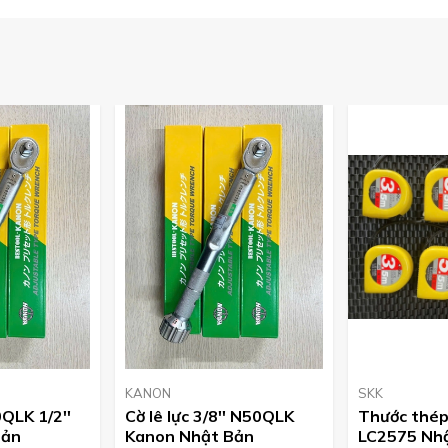
KANON
SKK
0QLK 1/2''
Cờ lê lực 3/8'' N50QLK
Thước thép
Bản
Kanon Nhật Bản
LC2575 Nh