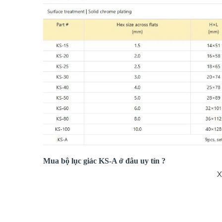
Mua bộ lục giác KS-A ở đâu uy tín ?
X
Công ty ASAHI hiện đang là nhà phân phối sản phẩm
l
chúng tôi cam kết sản phẩm chính hãng, giá cạnh tranh n
Quý khách có nhu cầu vui lòng liên hệ Hotline 09126