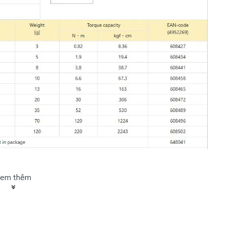
em thêm
ục giác BL-A Tsunoda.
Với phương châm uy tín tạo niền tin
hất thị trường. Với số lượng tồn kho thường xuyên có sẵn nhiều.
29188.