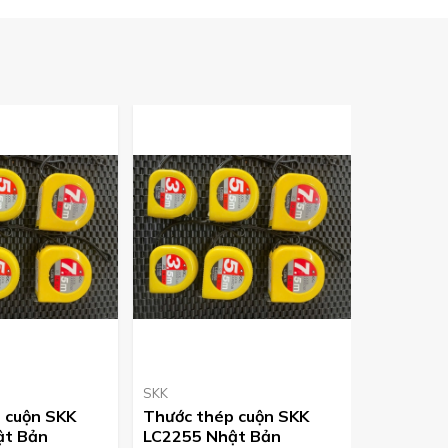
SKK
Tsubosan
 cuộn SKK
Thước thép cuộn SKK
Dũa HA0
ật Bản
LC2255 Nhật Bản
Nhật Bả