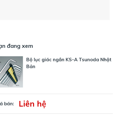
ạn đang xem
Bộ lục giác ngắn KS-A Tsunoda Nhật
Bản
Liên hệ
á bán: