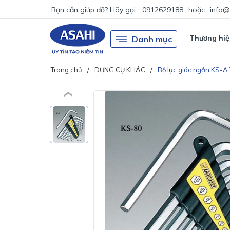
Bạn cần giúp đỡ? Hãy gọi:
0912629188
hoặc
info@
Thương hiệ
Danh mục
Trang chủ
DỤNG CỤ KHÁC
Bộ lục giác ngắn KS-A