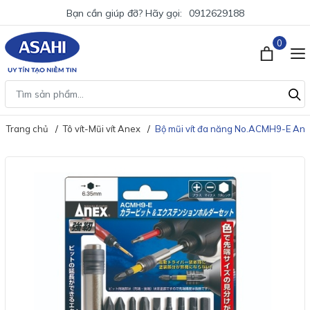
Bạn cần giúp đỡ? Hãy gọi:
0912629188
0
Trang chủ
Tô vít-Mũi vít Anex
Bộ mũi vít đa năng No.ACMH9-E Ane