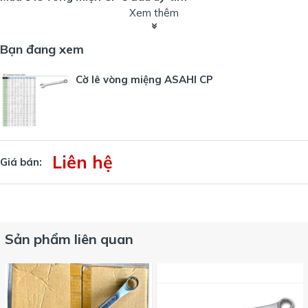
Xem thêm
Công ty ASAHI
chúng tôi chuyên phân phối các sản phẩm
dụng cụ cầm tay đến từ Nhật Bản: ASAHI, TOP, LOBSTER,
Bạn đang xem
TSUNODA, ANEX, NITTO, UHT. Sản phẩm
cờ lê vòng miệng
CP
đang được chúng tôi phân phối với giá cạnh tranh nhất
Cờ lê vòng miệng ASAHI CP
tại Việt Nam
Quý khách cho nhu cầu vui lòng liên hệ HOTLINE
0912629188
Liên hệ
Giá bán:
Sản phẩm liên quan