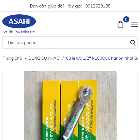
Bạn cần giúp đỡ? Hãy gọi:
0912629188
0
Trang chủ
DỤNG CỤ KHÁC
Cờ lê lực 1/2'' N100QLK Kanon Nhật B