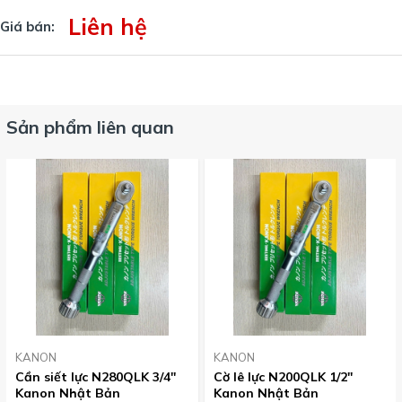
Liên hệ
Giá bán:
Sản phẩm liên quan
KANON
KANON
Cần siết lực N280QLK 3/4''
Cờ lê lực N200QLK 1/2''
Kanon Nhật Bản
Kanon Nhật Bản