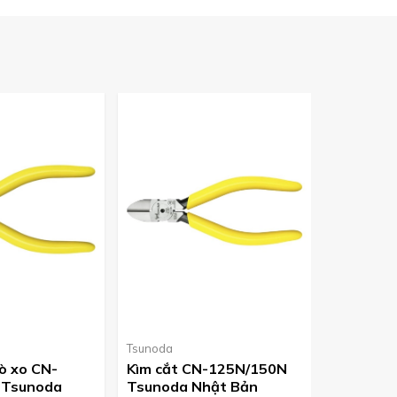
Tsunoda
Tsunoda
lò xo CN-
Kìm cắt CN-125N/150N
Kìm cắt c
 Tsunoda
Tsunoda Nhật Bản
nhựa TM