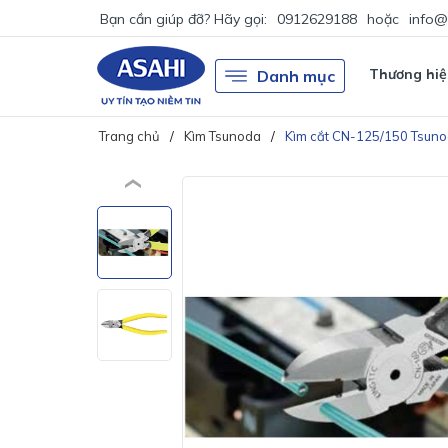
Bạn cần giúp đỡ? Hãy gọi:
0912629188
hoặc
info@
Thương hiệ
Danh mục
Trang chủ
Kìm Tsunoda
Kìm cắt CN-125/150 Tsun