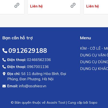
Bản
Liên hệ
Liên hệ
Bạn cần hỗ trợ
Menu
KÌM - CỜ LÊ - 
0912629188
DỤNG CỤ VẶN Ố
Điện thoại:
02466562336
DỤNG CỤ DÙNG
Điện thoại:
0967001136
DỤNG CỤ KHÁ
Địa chỉ:
Số 11 đường Hòa Bình, Đại
Phùng, Đan Phượng, Hà Nội
Email:
info@asahiea.vn
© Bản quyền thuộc về Asashi Tool
|
Cung cấp bởi
Sapo