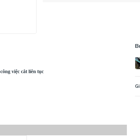
B
ông việc cắt liên tục
Gi