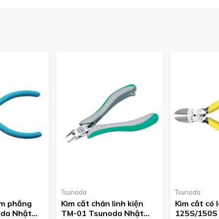
 cấp các sản phẩm
kìm Tsunoda
Nhật Bản tại Việt Nam.
Tsunoda
Tsunoda
àm phẳng
Kìm cắt chân linh kiện
Kìm cắt có 
oda Nhật
TM-01 Tsunoda Nhật
125S/150S