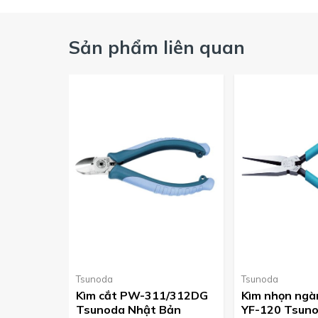
C
ông ty TNHH Thiết Bị Phụ Tùng Asahi
Chuyên cung
Sản phẩm liên quan
Hỗ trợ tư vấn kỹ thuật 0912629188
Tsunoda
Tsunoda
Kìm cắt PW-311/312DG
Kìm nhọn ng
Tsunoda Nhật Bản
YF-120 Tsun