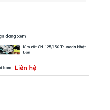
ạn đang xem
Kìm cắt CN-125/150 Tsunoda Nhật
Bản
Liên hệ
á bán: