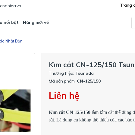
Trang 
asahiea.vn
u nổi bật
Hàng mới về
oda Nhật Bản
Kìm cắt CN-125/150 Tsu
Thương hiệu:
Tsunoda
Mã sản phẩm:
CN-125/150
Liên hệ
Kìm cắt CN-125/150
làm kìm cắt thể dùng đ
sắt. Là dụng cụ không thể thiếu của các bác t