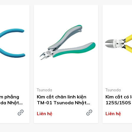
Tsunoda
Tsunoda
àm phẳng
Kìm cắt chân linh kiện
Kìm cắt có 
oda Nhật
TM-01 Tsunoda Nhật
125S/150S
Bản
Liên hệ
Liên hệ