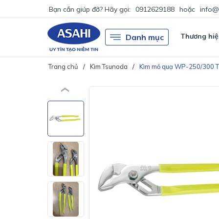
Bạn cần giúp đỡ? Hãy gọi:
0912629188
hoặc
info@
Thương hiệ
Danh mục
Trang chủ
Kìm Tsunoda
Kìm mỏ quạ WP-250/300 T