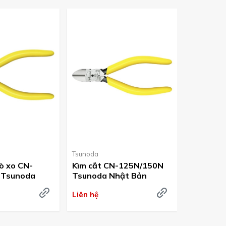
Tsunoda
Tsunoda
lò xo CN-
Kìm cắt CN-125N/150N
Kìm cắt 
 Tsunoda
Tsunoda Nhật Bản
Tsunoda
Liên hệ
Liên hệ