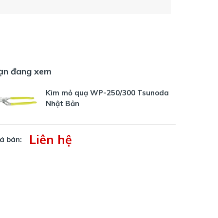
ạn đang xem
Kìm mỏ quạ WP-250/300 Tsunoda
Nhật Bản
Liên hệ
á bán: