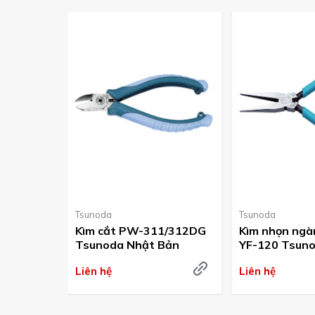
Tsunoda
Tsunoda
Kìm cắt PW-311/312DG
Kìm nhọn ng
Tsunoda Nhật Bản
YF-120 Tsun
Bản
Liên hệ
Liên hệ