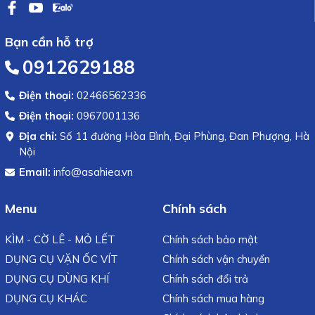
Bạn cần hỗ trợ
0912629188
Điện thoại:
02466562336
Điện thoại:
0967001136
Địa chỉ:
Số 11 đường Hòa Bình, Đại Phùng, Đan Phượng, Hà
Nội
Email:
info@asahiea.vn
Menu
Chính sách
KÌM - CỜ LÊ - MỎ LẾT
Chính sách bảo mật
DỤNG CỤ VẶN ỐC VÍT
Chính sách vận chuyển
DỤNG CỤ DÙNG KHÍ
Chính sách đổi trả
DỤNG CỤ KHÁC
Chính sách mua hàng