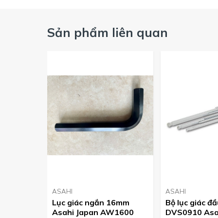
Sản phẩm liên quan
Mua lục giác ASAHI chính hãng ở đâu ?
Công ty ASAHI hiện đang là nhà phân phối sản phẩm lục
cam kết sản phẩm chính hãng, giá cạnh tranh nhất thị tr
Quý khách có nhu cầu vui lòng liên hệ Hotline 09126
ASAHI
ASAHI
Lục giác ngắn 16mm
Bộ lục giác đầ
Asahi Japan AW1600
DVS0910 Asa