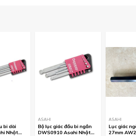
 giác ASAHI. Với phương châm uy tín tạo niền tin chúng tôi
ường. Với số lượng tồn kho thường xuyên có sẵn nhiều.
29188.
ASAHI
ASAHI
u bi dài
Bộ lục giác đầu bi ngắn
Lục giác ng
hi Nhật
DWS0910 Asahi Nhật
27mm AW27