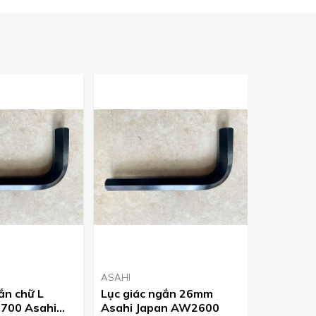
ASAHI
ASAHI
ắn chữ L
Lục giác ngắn 26mm
Lục giác
00 Asahi
Asahi Japan AW2600
Asahi J