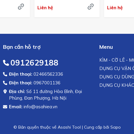
Bản
Japan
Liên hệ
Liên hệ
Bạn cần hỗ trợ
Menu
KÌM - CỜ LÊ - 
0912629188
DỤNG CỤ VẶN Ố
Điện thoại:
02466562336
DỤNG CỤ DÙNG
Điện thoại:
0967001136
DỤNG CỤ KHÁ
Địa chỉ:
Số 11 đường Hòa Bình, Đại
Phùng, Đan Phượng, Hà Nội
Email:
info@asahiea.vn
© Bản quyền thuộc về Asashi Tool
|
Cung cấp bởi
Sapo