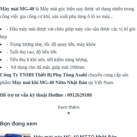
Máy mài MG-40
là Máy mài góc hiện nay được sử dụng nhiều trong
công việc gia công cơ khí, sản xuất phụ tùng ô tô xe máy...
- Đầu máy mài được vát chéo giúp máy vào sâu được các vị trí góc
hẹp
- Trọng lượng nhẹ, tốc độ quay lớn, máy khỏe
- Tuổi thọ cao, độ bền lớn
- Tiêu thụ ít khí nén, tiết kiệm năng lượng.
- Sử dụng cho đá mài, giáp mài 100mm
Công Ty TNHH Thiết Bị Phụ Tùng Asahi
chuyên cung cấp sản
phẩm
Máy mài khí MG-40 Nitto Nhật Bản
tại Việt Nam.
Hỗ trợ tư vẫn kỹ thuật Hotline : 0912629188
Xem thêm
Bạn đang xem
Máy mài góc MG-40 NITTO Nhật Bản