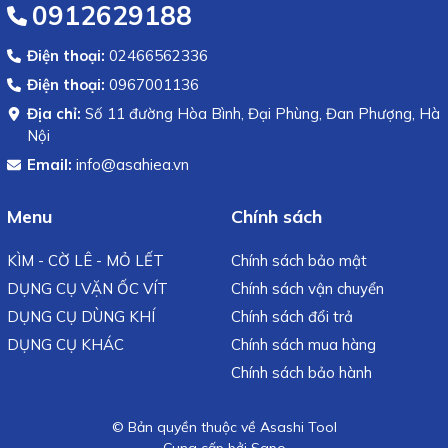
0912629188
Điện thoại:
02466562336
Điện thoại:
0967001136
Địa chỉ:
Số 11 đường Hòa Bình, Đại Phùng, Đan Phượng, Hà
Nội
Email:
info@asahiea.vn
Menu
Chính sách
KÌM - CỜ LÊ - MỎ LẾT
Chính sách bảo mật
DỤNG CỤ VẶN ỐC VÍT
Chính sách vận chuyển
DỤNG CỤ DÙNG KHÍ
Chính sách đổi trả
DỤNG CỤ KHÁC
Chính sách mua hàng
Chính sách bảo hành
© Bản quyền thuộc về Asashi Tool