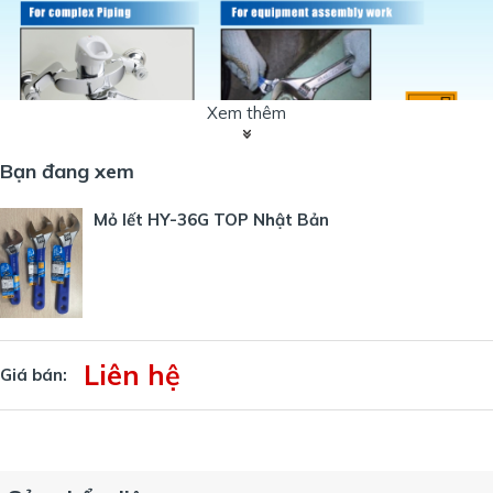
Xem thêm
Bạn đang xem
Thông tin số mỏ lết HY36G
Mỏ lết HY-36G TOP Nhật Bản
Kích thước mở hàm: 8~36mm
Đảm bảo Mô-men xoắn: 305.1( N.m)
Dài: 240mm
Rộng: 65mm
Độ dày mũi: 6.5mm
Độ dày đầu: 13mm
Liên hệ
Giá bán:
Độ dày tay cầm: 6.7mm
Trọng lượng: 270g
Nơi mua mỏ lết TOP HY-36G
C
húng tôi là đơn vị chuyên cung cấp những loại dụng cụ cầm tay