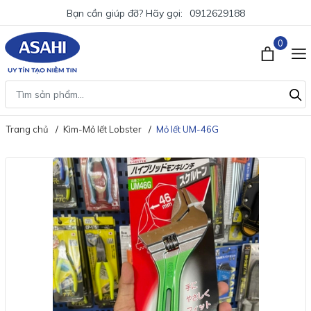
Bạn cần giúp đỡ? Hãy gọi:
0912629188
0
Trang chủ
Kìm-Mỏ lết Lobster
Mỏ lết UM-46G