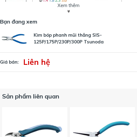
Xem thêm
Bạn đang xem
Kìm bóp phanh mũi thẳng SIS-
125P/175P/230P/300P Tsunoda
Liên hệ
Giá bán:
Sản phẩm liên quan
Công ty ASAHI hiện nay đang là nhà phân phối sản
phẩm Kìm mở phanh mũi thẳng SIS-
125P/175P/230P/300P. Quý khách có nhu cầu vui lòng liên
hệ Hotline 0912629188.
Hân hạnh được phục vụ Quý Khách !