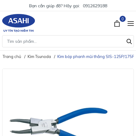
Bạn cần giúp đỡ? Hãy gọi:
0912629188
0
Trang chủ
Kìm Tsunoda
Kìm bóp phanh mũi thẳng SIS-125P/175P