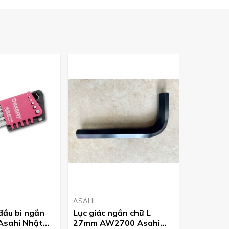
ASAHI
ASAHI
 đầu bi ngắn
Lục giác ngắn chữ L
Lục giác
sahi Nhật
27mm AW2700 Asahi
Asahi J