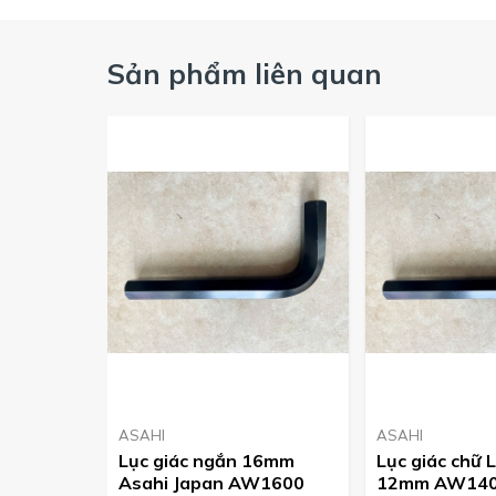
Sản phẩm liên quan
2.
Mua lục giác ASAHI chính hãng ở đâu ?
Công ty ASAHI hiện đang là nhà phân phối sản phẩm lục
cam kết sản phẩm chính hãng, giá cạnh tranh nhất thị tr
Quý khách có nhu cầu vui lòng liên hệ Hotline 09126
ASAHI
ASAHI
Lục giác ngắn 16mm
Lục giác chữ 
Asahi Japan AW1600
12mm AW140