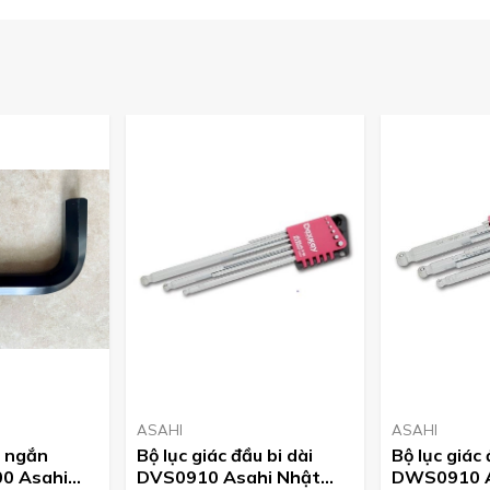
 giác ASAHI. Với phương châm uy tín tạo niền tin chúng tôi
ường. Với số lượng tồn kho thường xuyên có sẵn nhiều.
29188.
ASAHI
ASAHI
L ngắn
Bộ lục giác đầu bi dài
Bộ lục giác
0 Asahi
DVS0910 Asahi Nhật
DWS0910 A