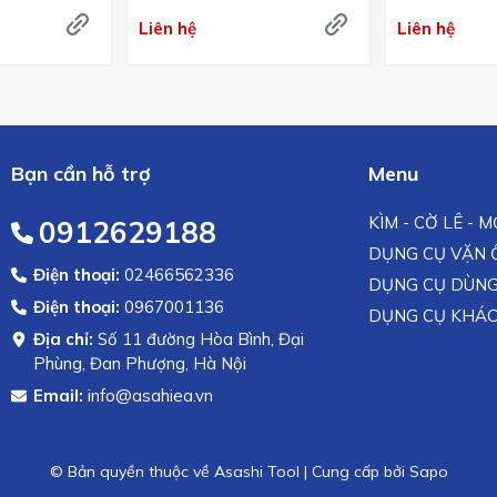
Bản
Bản
Liên hệ
Liên hệ
Bạn cần hỗ trợ
Menu
KÌM - CỜ LÊ - 
0912629188
DỤNG CỤ VẶN Ố
Điện thoại:
02466562336
DỤNG CỤ DÙNG
Điện thoại:
0967001136
DỤNG CỤ KHÁ
Địa chỉ:
Số 11 đường Hòa Bình, Đại
Phùng, Đan Phượng, Hà Nội
Email:
info@asahiea.vn
© Bản quyền thuộc về Asashi Tool
|
Cung cấp bởi
Sapo