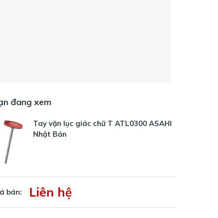
ạn đang xem
Tay vặn lục giác chữ T ATL0300 ASAHI
Nhật Bản
Liên hệ
á bán: