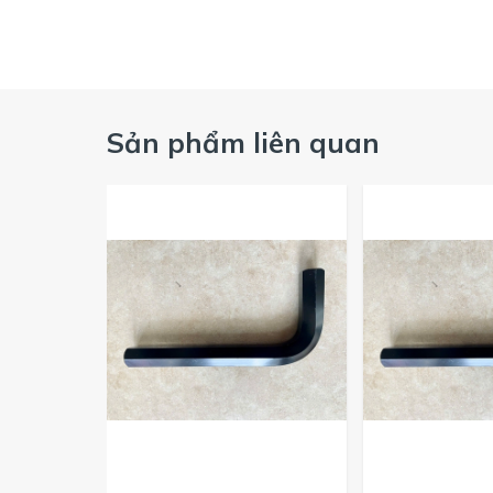
Công ty ASAHI
hiện tại là đơn vị phân phối sản phẩm
t
tôi là nhà phân phối các sản phẩm dụng cụ cầm tay
LOBSTER...
Sản phẩm liên quan
Quý khách cho nhu cầu vui lòng liên hệ Hotiline 091