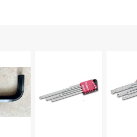
ay vặn chữ T lục giác ATL0300
tại Việt Nam. Ngoài ra chung
 hàng đầu Nhật Bản: ASAHI, TOP, SUPER, TSUNODA, ANEX,
2 629 188