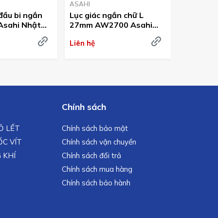
ASAHI
ASAHI
 đầu bi ngắn
Lục giác ngắn chữ L
Lục giác
sahi Nhật
27mm AW2700 Asahi
Asahi J
Japan
Liên hệ
Liên hệ
Chính sách
MỎ LẾT
Chính sách bảo mật
C VÍT
Chính sách vận chuyển
 KHÍ
Chính sách đổi trả
C
Chính sách mua hàng
Chính sách bảo hành