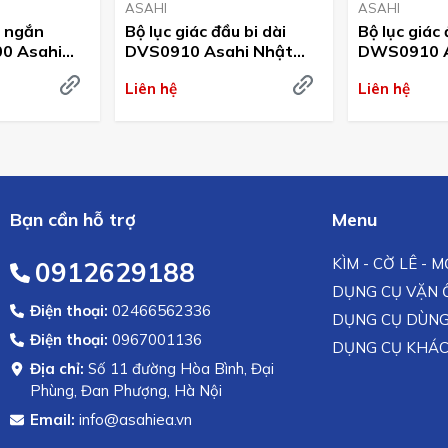
ASAHI
ASAHI
L ngắn
Bộ lục giác đầu bi dài
Bộ lục giác
0 Asahi
DVS0910 Asahi Nhật
DWS0910 A
Bản
Bản
Liên hệ
Liên hệ
Bạn cần hỗ trợ
Menu
KÌM - CỜ LÊ - 
0912629188
DỤNG CỤ VẶN Ố
Điện thoại:
02466562336
DỤNG CỤ DÙNG
Điện thoại:
0967001136
DỤNG CỤ KHÁ
Địa chỉ:
Số 11 đường Hòa Bình, Đại
Phùng, Đan Phượng, Hà Nội
Email:
info@asahiea.vn