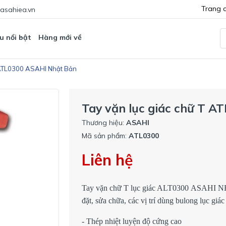
Trang 
asahiea.vn
u nổi bật
Hàng mới về
T ATL0300 ASAHI Nhật Bản
Tay vặn lục giác chữ T 
Thương hiệu:
ASAHI
Mã sản phẩm:
ATL0300
Liên hệ
Tay vặn chữ T lục giác ALT0300 ASAHI NHậ
đặt, sửa chữa, các vị trí dùng bulong lục giác
- Thép nhiệt luyện độ cứng cao